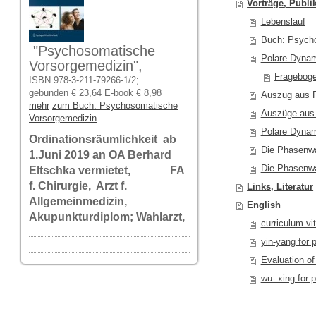
Vorträge, Publi
Lebenslauf
Buch: Psych
"Psychosomatische
Polare Dynam
Vorsorgemedizin",
Fragebog
ISBN 978-3-211-79266-1/2;
gebunden € 23,64 E-book € 8,98
Auszug aus P
mehr
zum Buch: Psychosomatische
Auszüge aus 
Vorsorgemedizin
Polare Dynam
Ordinationsräumlichkeit ab
Die Phasenwa
1.Juni 2019 an OA Berhard
Die Phasenwa
Eltschka vermietet, FA
f. Chirurgie, Arzt f.
Links, Literatur
Allgemeinmedizin,
English
Akupunkturdiplom; Wahlarzt,
curriculum vit
yin-yang for 
Evaluation of 
wu- xing for 