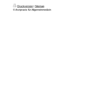
Druckversion
|
Sitemap
© Arztpraxis für Allgemeinmedizin