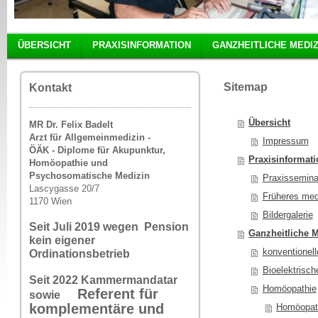
ÜBERSICHT
PRAXISINFORMATION
GANZHEITLICHE MEDIZ
Sitemap
Kontakt
Übersicht
MR Dr. Felix Badelt
Arzt für Allgemeinmedizin -
Impressum
ÖÄK - Diplome für Akupunktur,
Praxisinformat
Homöopathie und
Psychosomatische Medizin
Praxissemina
Lascygasse 20/7
Früheres med
1170 Wien
Bildergalerie
Seit Juli 2019 wegen Pension
Ganzheitliche 
kein eigener
konventionell
Ordinationsbetrieb
Bioelektrisch
Seit 2022 Kammermandatar
Homöopathie
Referent für
sowie
komplementäre und
Homöopath