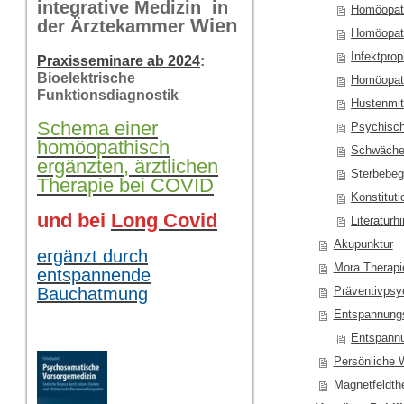
integrative Medizin in
Homöopath
Wi
en
der Ärztekammer
Homöopath
Infektpro
Praxisseminare ab 2024
:
Bioelektrische
Homöopath
Funktionsdiagnostik
Hustenmit
Schema einer
Psychisc
homöopathisch
Schwäche,
ergänzten, ärztlichen
Sterbebegl
Therapie bei COVID
Konstituti
und bei
Long Covid
Literaturh
Akupunktur
ergänzt durch
Mora Therapi
entspannende
Bauchatmung
Präventivpsy
Entspannung
Entspann
Persönliche 
Magnetfeldth