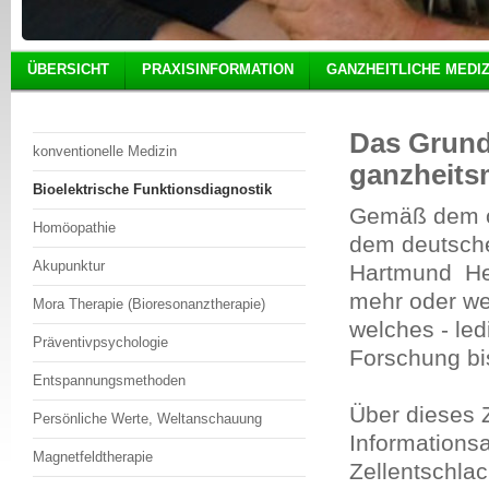
ÜBERSICHT
PRAXISINFORMATION
GANZHEITLICHE MEDIZ
Das Grund
konventionelle Medizin
ganzheits
Bioelektrische Funktionsdiagnostik
Gemäß dem ös
Homöopathie
dem deutsch
Akupunktur
Hartmund Hei
mehr oder we
Mora Therapie (Bioresonanztherapie)
welches - led
Präventivpsychologie
Forschung bi
Entspannungsmethoden
Über dieses 
Persönliche Werte, Weltanschauung
Informations
Magnetfeldtherapie
Zellentschla