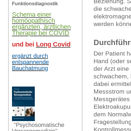
Beziehung. S
Funktionsdiagnostik
die schwache
Schema einer
elektromagne
homöopathisch
werden könn
ergänzten, ärztlichen
Therapie bei COVID
Durchfüh
und bei
Long Covid
Der Patient h
ergänzt durch
Hand (oder se
entspannende
Bauchatmung
der Arzt ein
schwachem, l
dabei ermitt
Messstrom un
Messgerätes 
Elektroakupu
dem Normalwe
Fragestellung
"Psychosomatische
Kontrollmes