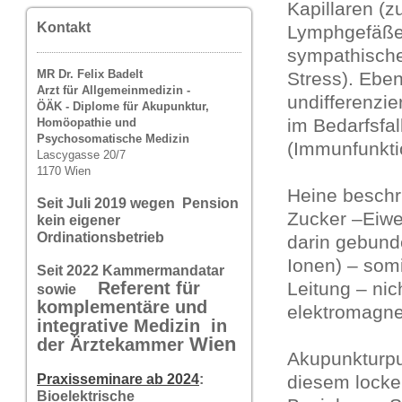
Kapillaren (z
Kontakt
Lymphgefäße 
sympathische
MR Dr. Felix Badelt
Stress). Eben
Arzt für Allgemeinmedizin -
undifferenzie
ÖÄK - Diplome für Akupunktur,
im Bedarfsfa
Homöopathie und
Psychosomatische Medizin
(Immunfunkti
Lascygasse 20/7
1170 Wien
Heine beschr
Seit Juli 2019 wegen Pension
Zucker –Eiwe
kein eigener
Ordinationsbetrieb
darin gebund
Ionen) – som
Seit 2022 Kammermandatar
Referent für
Leitung – ni
sowie
komplementäre und
elektromagnet
integrative Medizin in
Wi
en
der Ärztekammer
Akupunkturpu
Praxisseminare ab 2024
:
diesem locke
Bioelektrische