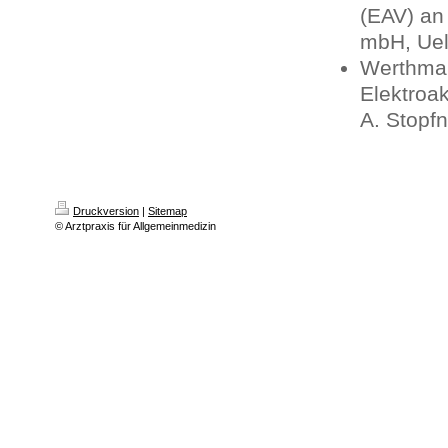
(EAV) an
mbH, Ue
Werthman
Elektroak
A. Stopf
Druckversion
|
Sitemap
© Arztpraxis für Allgemeinmedizin