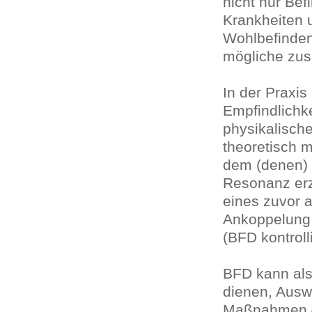
nicht nur Be
Krankheiten 
Wohlbefinden
mögliche zus
In der Praxi
Empfindlichk
physikalisch
theoretisch m
dem (denen) i
Resonanz erzi
eines zuvor 
Ankoppelung 
(BFD kontroll
BFD kann als
dienen, Ausw
Maßnahmen –