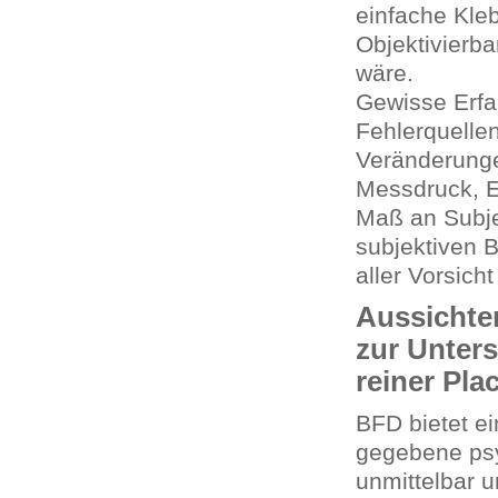
einfache Kle
Objektivierb
wäre.
Gewisse Erfa
Fehlerquellen
Veränderunge
Messdruck, Ei
Maß an Subje
subjektiven B
aller Vorsich
Aussichte
zur Unter
reiner Pl
BFD bietet ei
gegebene psy
unmittelbar u