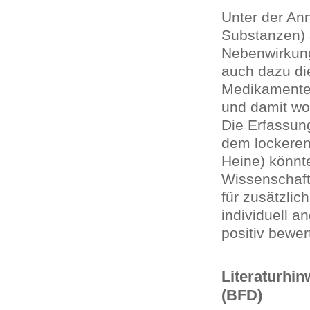
Unter der An
Substanzen) 
Nebenwirkung
auch dazu di
Medikamenten
und damit wo
Die Erfassun
dem lockere
Heine) könnt
Wissenschaft
für zusätzlic
individuell a
positiv bewe
Literaturhin
(BFD)