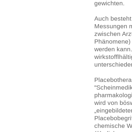
gewichten.
Auch besteht
Messungen me
zwischen Arzt
Phänomene) m
werden kann.
wirkstofflhält
unterschiede
Placebotherap
"Scheinmedik
pharmakolog
wird von bösw
„eingebildete
Placebobegri
chemische Wi