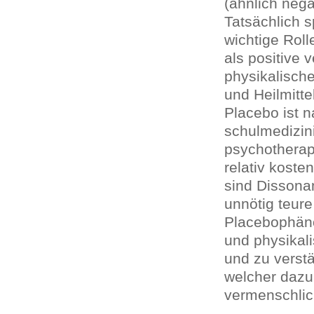
(ähnlich neg
Tatsächlich s
wichtige Roll
als positive 
physikalische
und Heilmitte
Placebo ist 
schulmedizin
psychotherap
relativ kost
sind Dissona
unnötig teur
Placebophäno
und physikal
und zu verstä
welcher dazu 
vermenschlic