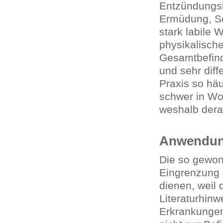
Entzündungsb
Ermüdung, Sc
stark labile 
physikalisch
Gesamtbefind
und sehr diff
Praxis so häu
schwer in Wor
weshalb dera
Anwendun
Die so gewon
Eingrenzung 
dienen, weil
Literaturhinw
Erkrankungen 