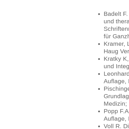
Badelt F
und ther
Schrifte
für Ganz
Kramer, 
Haug Ve
Kratky K
und Inte
Leonhard
Auflage, 
Pisching
Grundlag
Medizin; 
Popp F.A
Auflage,
Voll R. 