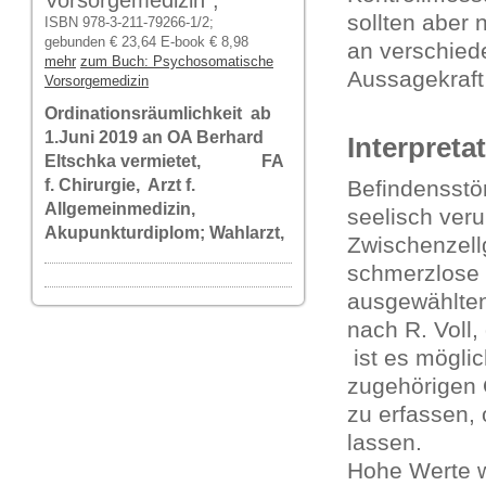
Vorsorgemedizin",
sollten aber 
ISBN 978-3-211-79266-1/2;
gebunden € 23,64 E-book € 8,98
an verschied
mehr
zum Buch: Psychosomatische
Aussagekraft
Vorsorgemedizin
Ordinationsräumlichkeit ab
1.Juni 2019 an OA Berhard
Interpreta
Eltschka vermietet, FA
f. Chirurgie, Arzt f.
Befindensstö
Allgemeinmedizin,
seelisch veru
Akupunkturdiplom; Wahlarzt,
Zwischenzell
schmerzlose
ausgewählte
nach R. Voll,
ist es mögli
zugehörigen O
zu erfassen, 
lassen.
Hohe Werte w