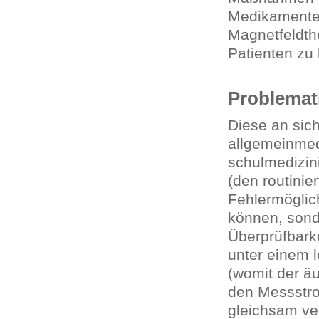
Medikamente 
Magnetfeldthe
Patienten zu 
Problemat
Diese an sic
allgemeinmed
schulmedizini
(den routini
Fehlermöglic
können, sond
Überprüfbarke
unter einem 
(womit der ä
den Messstro
gleichsam ve