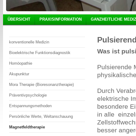
ÜBERSICHT
PRAXISINFORMATION
GANZHEITLICHE MEDIZ
Pulsieren
konventionelle Medizin
Was ist puls
Bioelektrische Funktionsdiagnostik
Homöopathie
Pulsierende 
physikalisch
Akupunktur
Mora Therapie (Bioresonanztherapie)
Durch Verabr
Präventivpsychologie
elektrische 
besondere Ei
Entspannungsmethoden
in alle einze
Persönliche Werte, Weltanschauung
Zellstoffwec
Magnetfeldtherapie
besser anger