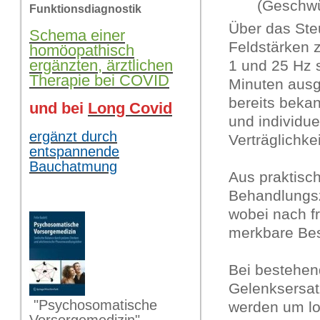
(Geschwü
Funktionsdiagnostik
Über das Ste
Schema einer
Feldstärken 
homöopathisch
ergänzten, ärztlichen
1 und 25 Hz 
Therapie bei COVID
Minuten ausg
bereits beka
und bei
Long Covid
und individue
ergänzt durch
Verträglichkei
entspannende
Bauchatmung
Aus praktisc
Behandlungsz
wobei nach f
merkbare Bess
Bei bestehen
Gelenksersatz
"Psychosomatische
werden um l