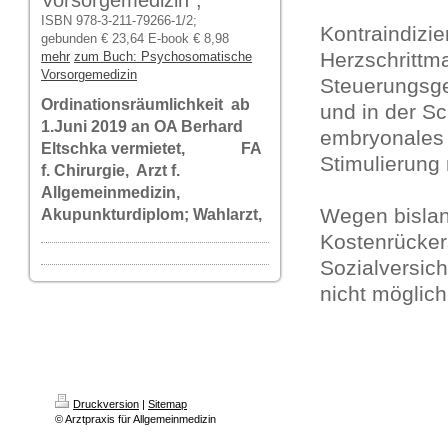
Vorsorgemedizin",
ISBN 978-3-211-79266-1/2;
Kontraindizie
gebunden € 23,64 E-book € 8,98
Herzschrittm
mehr
zum Buch: Psychosomatische
Vorsorgemedizin
Steuerungsge
Ordinationsräumlichkeit ab
und in der S
1.Juni 2019 an OA Berhard
embryonales 
Eltschka vermietet, FA
Stimulierung 
f. Chirurgie, Arzt f.
Allgemeinmedizin,
Wegen bislan
Akupunkturdiplom; Wahlarzt,
Kostenrückers
Sozialversic
nicht möglich
Druckversion
|
Sitemap
© Arztpraxis für Allgemeinmedizin