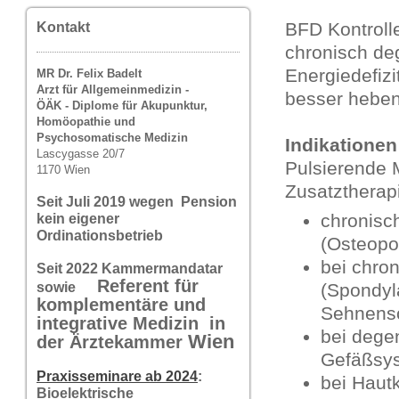
BFD Kontroll
Kontakt
chronisch de
Energiedefizi
MR Dr. Felix Badelt
Arzt für Allgemeinmedizin -
besser heben
ÖÄK - Diplome für Akupunktur,
Homöopathie und
Psychosomatische Medizin
Indikationen
Lascygasse 20/7
Pulsierende 
1170 Wien
Zusatztherapi
Seit Juli 2019 wegen Pension
chronisc
kein eigener
Ordinationsbetrieb
(Osteopo
bei chro
Seit 2022 Kammermandatar
Referent für
(Spondyl
sowie
komplementäre und
Sehnens
integrative Medizin in
bei dege
Wi
en
der Ärztekammer
Gefäßsy
Praxisseminare ab 2024
:
bei Haut
Bioelektrische