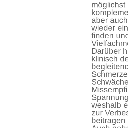
möglichst 
kompleme
aber auch
wieder ei
finden un
Vielfachm
Darüber h
klinisch d
begleiten
Schmerzen
Schwäche,
Missempfi
Spannunge
weshalb e
zur Verbe
beitragen