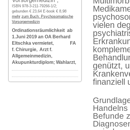
Multimorbi
Vorsorgemedizin",
ISBN 978-3-211-79266-1/2;
Medikamen
gebunden € 23,64 E-book € 8,98
psychoso
mehr
zum Buch: Psychosomatische
Vorsorgemedizin
vielen de
Ordinationsräumlichkeit ab
psychiatr
1.Juni 2019 an OA Berhard
Erkrankun
Eltschka vermietet, FA
kompleme
f. Chirurgie, Arzt f.
Behandlun
Allgemeinmedizin,
Akupunkturdiplom; Wahlarzt,
genützt, 
Krankenve
finanziell
Grundlage
Handelns 
Befunde z
Diagnosen