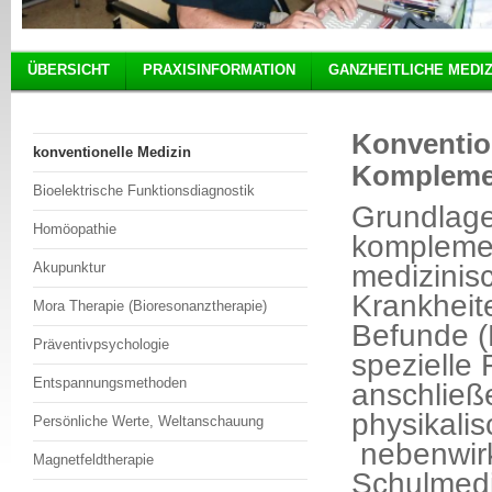
ÜBERSICHT
PRAXISINFORMATION
GANZHEITLICHE MEDIZ
Konvention
konventionelle Medizin
Komplemen
Bioelektrische Funktionsdiagnostik
Grundlage
Homöopathie
komplemen
Akupunktur
medizinis
Krankheit
Mora Therapie (Bioresonanztherapie)
Befunde (
Präventivpsychologie
spezielle 
Entspannungsmethoden
anschließ
physikali
Persönliche Werte, Weltanschauung
nebenwirk
Magnetfeldtherapie
Schulmedi