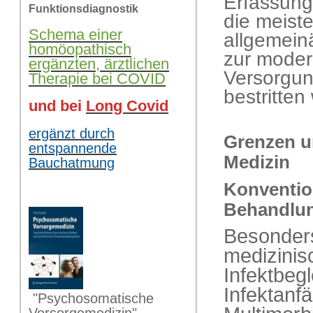
Erfassung
Funktionsdiagnostik
die meist
Schema einer
allgemeinä
homöopathisch
zur moder
ergänzten, ärztlichen
Versorgung
Therapie bei COVID
bestritten
und bei
Long Covid
ergänzt durch
Grenzen u
entspannende
Medizin
Bauchatmung
Konventio
Behandlu
Besonders
medizinis
Infektbeg
Infektanf
"Psychosomatische