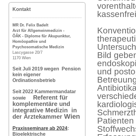
vorenthalt
Kontakt
kassenfrei
MR Dr. Felix Badelt
Konventio
Arzt für Allgemeinmedizin -
ÖÄK - Diplome für Akupunktur,
therapeut
Homöopathie und
Untersuch
Psychosomatische Medizin
Lascygasse 20/7
Bild gebe
1170 Wien
endoskopi
Seit Juli 2019 wegen Pension
und posto
kein eigener
Betreuung,
Ordinationsbetrieb
Antibioti
Seit 2022 Kammermandatar
verschied
Referent für
sowie
kardiolo
komplementäre und
integrative Medizin in
Schmerzth
Wi
en
der Ärztekammer
Patienten
Stoffwechs
Praxisseminare ab 2024
:
Bioelektrische