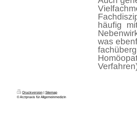
Auch geh
Vielfachm
Fachdiszi
häufig mi
Nebenwirk
was ebenf
fachüberg
Homöopath
Verfahren)
Druckversion
|
Sitemap
© Arztpraxis für Allgemeinmedizin