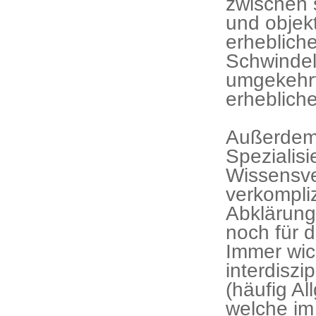
zwischen 
und objek
erheblich
Schwindel
umgekehrt
erheblich
Außerdem 
Spezialisi
Wissensver
verkompliz
Abklärung
noch für 
Immer wich
interdiszi
(häufig Al
welche im