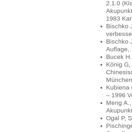
2.1.0 (K
Akupunkt
1983 Kar
Bischko J
verbesser
Bischko J
Auflage,
Bucek H.
König G,
Chinesis
Münche
Kubiena 
– 1996 V
Meng A.,
Akupunkt
Ogal P, S
Pisching