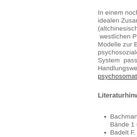
In einem noc
idealen Zusa
(altchinesis
westlichen P
Modelle zur 
psychosoziale
System passe
Handlungswei
psychosomati
Literaturhi
Bachmann
Bände 1 
Badelt F.