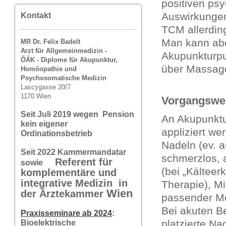
positiven ps
Auswirkungen
Kontakt
TCM allerding
Man kann abe
MR Dr. Felix Badelt
Arzt für Allgemeinmedizin -
Akupunkturpu
ÖÄK - Diplome für Akupunktur,
über Massag
Homöopathie und
Psychosomatische Medizin
Lascygasse 20/7
1170 Wien
Vorgangswe
Seit Juli 2019 wegen Pension
An Akupunkt
kein eigener
appliziert we
Ordinationsbetrieb
Nadeln (ev. au
Seit 2022 Kammermandatar
schmerzlos, 
Referent für
sowie
(bei „Kältee
komplementäre und
integrative Medizin in
Therapie), Mi
Wi
en
der Ärztekammer
passender Me
Bei akuten 
Praxisseminare ab 2024
:
platzierte N
Bioelektrische