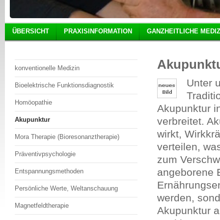
ÜBERSICHT
PRAXISINFORMATION
GANZHEITLICHE MEDIZ
Akupunkt
konventionelle Medizin
Unter 
Bioelektrische Funktionsdiagnostik
Tradit
Homöopathie
Akupunktur i
verbreitet. A
Akupunktur
wirkt, Wirkkr
Mora Therapie (Bioresonanztherapie)
verteilen, wa
Präventivpsychologie
zum Verschwi
angeborene E
Entspannungsmethoden
Ernährungsen
Persönliche Werte, Weltanschauung
werden, sonde
Magnetfeldtherapie
Akupunktur a