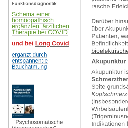
Funktionsdiagnostik
rasche Erlei
Schema einer
homöopathisch
Darüber hina
ergänzten, ärztlichen
über Akupunk
Therapie bei COVID
Patienten, w
und bei
Long Covid
Befindlichkei
bioelektrisch
ergänzt durch
entspannende
Akupunktur -
Bauchatmung
Akupunktur is
Schmerzther
Seite grundsä
Kopfschmerz
(insbesonder
Wirbelsäulen
(Trigeminusn
"Psychosomatische
Indikationen