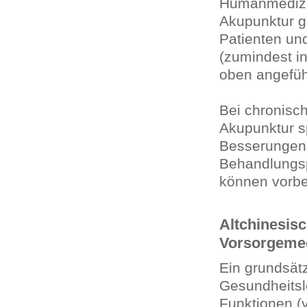
Humanmedizi
Akupunktur g
Patienten und
(zumindest in
oben angefüh
Bei chronisc
Akupunktur s
Besserungen
Behandlungsp
können vorbe
Altchinesis
Vorsorgeme
Ein grundsätz
Gesundheitsl
Funktionen (y