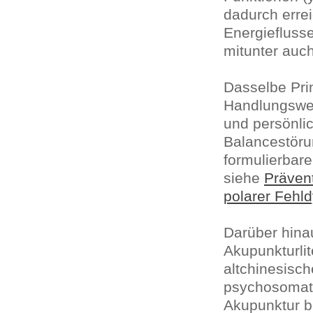
dadurch erre
Energiefluss
mitunter auc
Dasselbe Pri
Handlungswei
und persönlic
Balancestör
formulierbar
siehe
Präven
polarer Fehl
Darüber hina
Akupunkturli
altchinesisch
psychosomati
Akupunktur b