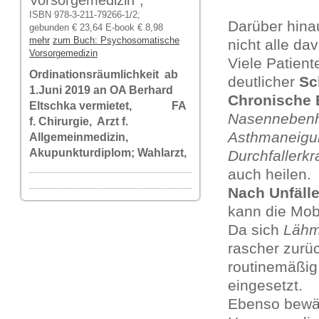
Vorsorgemedizin",
ISBN 978-3-211-79266-1/2;
Darüber hina
gebunden € 23,64 E-book € 8,98
mehr
zum Buch: Psychosomatische
nicht alle da
Vorsorgemedizin
Viele Patien
Ordinationsräumlichkeit ab
deutlicher
Sc
1.Juni 2019 an OA Berhard
Chronische
Eltschka vermietet, FA
Nasennebenh
f. Chirurgie, Arzt f.
Asthmaneigun
Allgemeinmedizin,
Akupunkturdiplom; Wahlarzt,
Durchfallerk
auch heilen.
Nach Unfäll
kann die Mobi
Da sich
Lähm
rascher zurüc
routinemäßig 
eingesetzt.
Ebenso bewähr