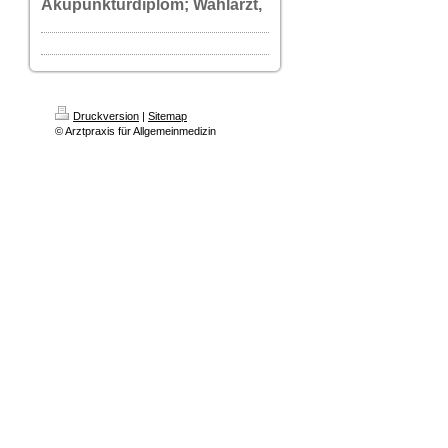
Akupunkturdiplom; Wahlarzt,
Druckversion
|
Sitemap
© Arztpraxis für Allgemeinmedizin