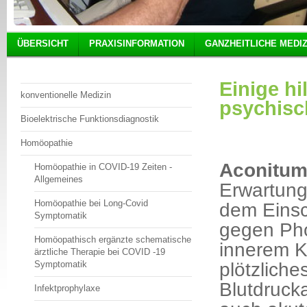
ÜBERSICHT
PRAXISINFORMATION
GANZHEITLICHE MEDIZ
Einige hi
konventionelle Medizin
psychisc
Bioelektrische Funktionsdiagnostik
Homöopathie
Aconitu
Homöopathie in COVID-19 Zeiten -
Allgemeines
Erwartung
Homöopathie bei Long-Covid
dem Einsc
Symptomatik
gegen Pho
Homöopathisch ergänzte schematische
innerem Kä
ärztliche Therapie bei COVID -19
plötzliche
Symptomatik
Blutdrucka
Infektprophylaxe