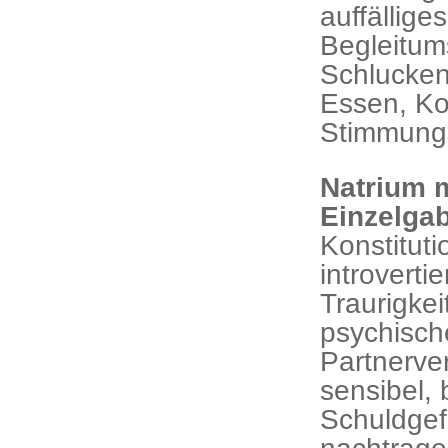
auffällig
Begleitum
Schlucke
Essen, Ko
Stimmung
Natrium m
Einzelga
Kon
introverti
Traurigke
psychisch
Partnerver
sensibel,
Schuldgefü