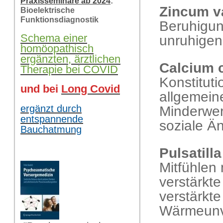
Praxisseminare ab 2024
:
Zincum v
Bioelektrische
Funktionsdiagnostik
Beruhigung
Schema einer
unruhigen
homöopathisch
ergänzten, ärztlichen
Calcium 
Therapie bei COVID
Konstituti
und bei
Long Covid
allgemeine
ergänzt durch
Minderwer
entspannende
soziale Ä
Bauchatmung
Pulsatilla
Mitfühlen
verstärkt
verstärkte
Wärmeunve