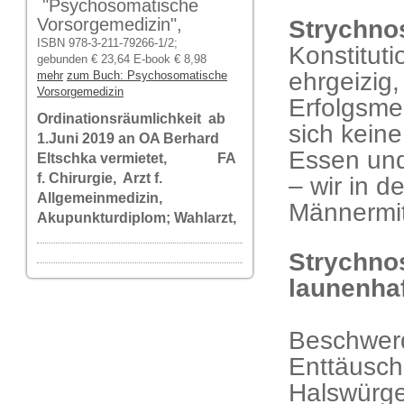
"Psychosomatische
Vorsorgemedizin",
Strychno
ISBN 978-3-211-79266-1/2;
Konstituti
gebunden € 23,64 E-book € 8,98
ehrgeizig,
mehr
zum Buch: Psychosomatische
Vorsorgemedizin
Erfolgsme
Ordinationsräumlichkeit ab
sich kein
1.Juni 2019 an OA Berhard
Essen und
Eltschka vermietet, FA
f. Chirurgie, Arzt f.
– wir in d
Allgemeinmedizin,
Männermit
Akupunkturdiplom; Wahlarzt,
Strychnos
laun
Beschwerd
Enttäusch
Halswürge