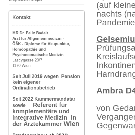
(auf klein
nachts (na
Kontakt
Pandemiez
MR Dr. Felix Badelt
Gelsemiu
Arzt für Allgemeinmedizin -
ÖÄK - Diplome für Akupunktur,
Prüfungsan
Homöopathie und
Kreislauf
Psychosomatische Medizin
Lascygasse 20/7
Inkontinen
1170 Wien
Harndrang
Seit Juli 2019 wegen Pension
kein eigener
Ordinationsbetrieb
Ambra D4 
Seit 2022 Kammermandatar
Referent für
sowie
von Gedan
komplementäre und
Vergangenh
integrative Medizin in
Wi
en
der Ärztekammer
Gegenwar