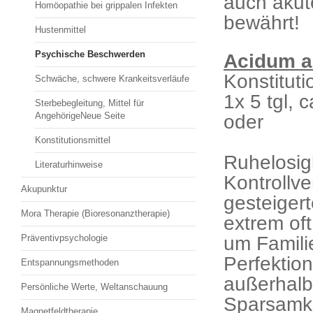
auch akut
Homöopathie bei grippalen Infekten
bewährt!
Hustenmittel
Psychische Beschwerden
Acidum a
Konsti
Schwäche, schwere Krankeitsverläufe
1x 5 tgl, 
Sterbebegleitung, Mittel für
AngehörigeNeue Seite
oder 1x
chro
Konstitutionsmittel
Ruhelosig
Literaturhinweise
Kontrollve
Akupunktur
gesteigert
Mora Therapie (Bioresonanztherapie)
extrem of
um Famili
Präventivpsychologie
Perfektio
Entspannungsmethoden
außerhalb
Persönliche Werte, Weltanschauung
Sparsamke
Magnetfeldtherapie