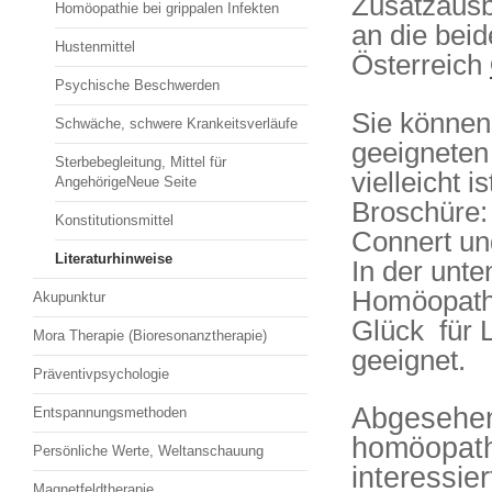
Zusatzausb
Homöopathie bei grippalen Infekten
an die bei
Hustenmittel
Österreich
Psychische Beschwerden
Sie können 
Schwäche, schwere Krankeitsverläufe
geeigneten
Sterbebegleitung, Mittel für
vielleicht 
AngehörigeNeue Seite
Broschüre:
Konstitutionsmittel
Connert und
Literaturhinweise
In der unte
Homöopathi
Akupunktur
Glück für 
Mora Therapie (Bioresonanztherapie)
geeignet.
Präventivpsychologie
Abgesehen
Entspannungsmethoden
homöopa
Persönliche Werte, Weltanschauung
interessie
Magnetfeldtherapie