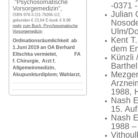
"Psychosomatische
-0371 -
Vorsorgemedizin",
Julian
ISBN 978-3-211-79266-1/2;
Nosoden
gebunden € 23,64 E-book € 8,98
mehr
zum Buch: Psychosomatische
Ulm/D
Vorsorgemedizin
Kent T.
Ordinationsräumlichkeit ab
dem En
1.Juni 2019 an OA Berhard
Eltschka vermietet, FA
Künzli 
f. Chirurgie, Arzt f.
Barthel
Allgemeinmedizin,
Mezger
Akupunkturdiplom; Wahlarzt,
Arzneim
1988, 
Nash E
15. Au
Nash E
1988 – 
Vithou