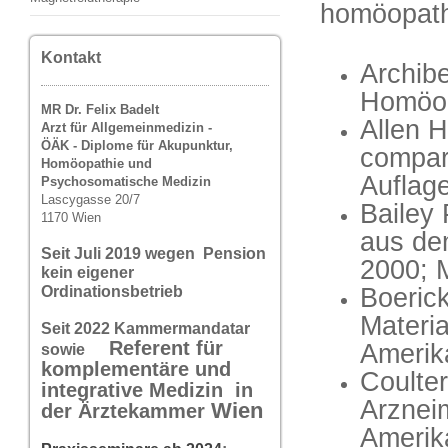
homöopathi
Kontakt
Archibe
Homöop
MR Dr. Felix Badelt
Allen H
Arzt für Allgemeinmedizin -
ÖÄK - Diplome für Akupunktur,
compar
Homöopathie und
Auflag
Psychosomatische Medizin
Lascygasse 20/7
Bailey
1170 Wien
aus de
Seit Juli 2019 wegen Pension
2000; 
kein eigener
Boeric
Ordinationsbetrieb
Materi
Seit 2022 Kammermandatar
Referent für
Amerik
sowie
komplementäre und
Coulte
integrative Medizin in
Arznei
Wi
en
der Ärztekammer
Amerik