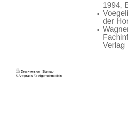
1994, 
Voegel
der Ho
Wagner
Fachinf
Verlag 
Druckversion
|
Sitemap
© Arztpraxis für Allgemeinmedizin