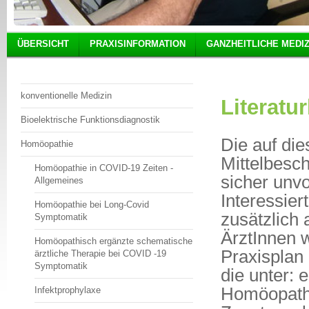
ÜBERSICHT
PRAXISINFORMATION
GANZHEITLICHE MEDIZ
konventionelle Medizin
Literatu
Bioelektrische Funktionsdiagnostik
Die auf die
Homöopathie
Mittelbesc
Homöopathie in COVID-19 Zeiten -
sicher unvo
Allgemeines
Interessier
Homöopathie bei Long-Covid
zusätzlich
Symptomatik
ÄrztInnen 
Homöopathisch ergänzte schematische
Praxisplan
ärztliche Therapie bei COVID -19
Symptomatik
die unter: 
Homöopathi
Infektprophylaxe