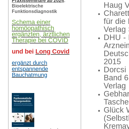
Praxisseminare ab 2024
:
Haug V
Bioelektrische
Charet
Funktionsdiagnostik
für die
Schema einer
homöopathisch
Verlag 
ergänzten, ärztlichen
DHU - 
Therapie bei COVID
Arzneim
und bei
Long Covid
Deutsc
2015
ergänzt durch
Dorcsi
entspannende
Bauchatmung
Band 6
Verlag
Gebhar
Tasche
Glück 
(Selbst
Kremay