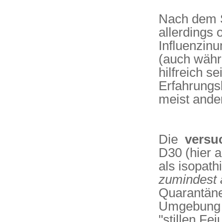
Nach dem S
allerdings 
Influenzin
(auch währ
hilfreich s
Erfahrungsb
meist and
Die
versu
D30 (hier 
als isopath
zumindest 
Quarantäne
Umgebung v
"stillen Fe