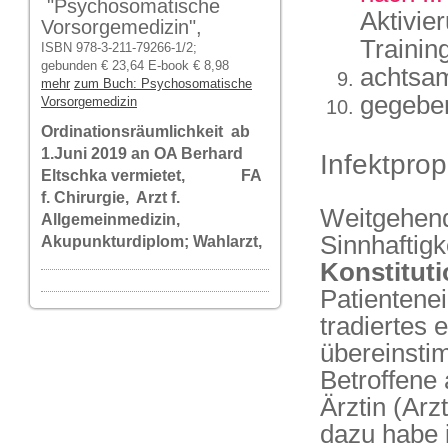
"Psychosomatische
Aktivie
Vorsorgemedizin",
Trainin
ISBN 978-3-211-79266-1/2;
gebunden € 23,64 E-book € 8,98
achtsa
mehr
zum Buch: Psychosomatische
gegeben
Vorsorgemedizin
Ordinationsräumlichkeit ab
1.Juni 2019 an OA Berhard
Infektpro
Eltschka vermietet, FA
f. Chirurgie, Arzt f.
Weitgehend
Allgemeinmedizin,
Sinnhaftigk
Akupunkturdiplom; Wahlarzt,
Konstituti
Patientene
tradiertes 
übereinsti
Betroffene
Ärztin (Ar
dazu habe i