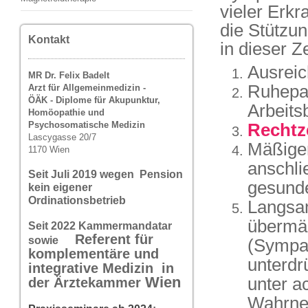
vieler Erkr
die Stützu
Kontakt
in dieser Z
Ausreic
MR Dr. Felix Badelt
Ruhepau
Arzt für Allgemeinmedizin -
ÖÄK - Diplome für Akupunktur,
Arbeits
Homöopathie und
Rechtz
Psychosomatische Medizin
Lascygasse 20/7
Mäßiger
1170 Wien
anschli
Seit Juli 2019 wegen Pension
gesund
kein eigener
Ordinationsbetrieb
Langsa
übermäß
Seit 2022 Kammermandatar
Referent für
sowie
(Sympat
komplementäre und
unterdr
integrative Medizin in
unter a
Wi
en
der Ärztekammer
Wahrneh