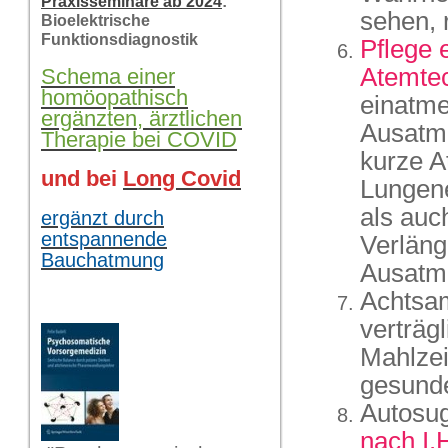
Praxisseminare ab 2024
:
sehen, r
Bioelektrische
Funktionsdiagnostik
Pflege 
Atemte
Schema einer
homöopathisch
einatme
ergänzten, ärztlichen
Ausatmu
Therapie bei COVID
kurze A
und bei
Long Covid
Lungene
als auc
ergänzt durch
entspannende
Verläng
Bauchatmung
Ausatme
Achtsam
verträg
Mahlzei
gesund
Autosu
nach I.