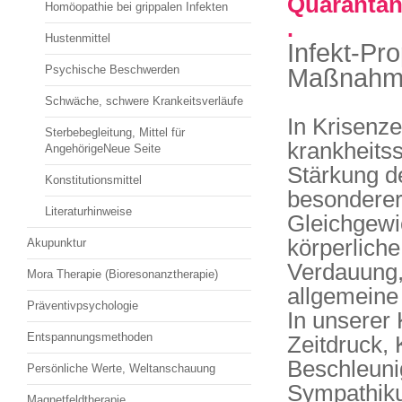
Quarantä
Homöopathie bei grippalen Infekten
.
Hustenmittel
Infekt-Pr
Psychische Beschwerden
Maßnahm
Schwäche, schwere Krankeitsverläufe
In Krisenz
Sterbebegleitung, Mittel für
krankheitss
AngehörigeNeue Seite
Stärkung d
Konstitutionsmittel
besonderer 
Literaturhinweise
Gleichgewi
körperliche
Akupunktur
Verdauung,
Mora Therapie (Bioresonanztherapie)
allgemeine
Präventivpsychologie
In unserer 
Entspannungsmethoden
Zeitdruck,
Beschleuni
Persönliche Werte, Weltanschauung
Sympathiku
Magnetfeldtherapie