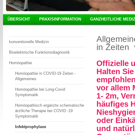
ÜBERSICHT
PRAXISINFORMATION
GANZHEITLICHE MEDIZ
Allgemein
konventionelle Medizin
in Zeiten
Bioelektrische Funktionsdiagnostik
Offizielle
Homöopathie
Halten Si
Homöopathie in COVID-19 Zeiten -
empfohlen
Allgemeines
vor allem
Homöopathie bei Long-Covid
1- 2m, V
Symptomatik
häufiges 
Homöopathisch ergänzte schematische
Nieshygie
ärztliche Therapie bei COVID -19
Symptomatik
oder Eink
und natürl
Infektprophylaxe