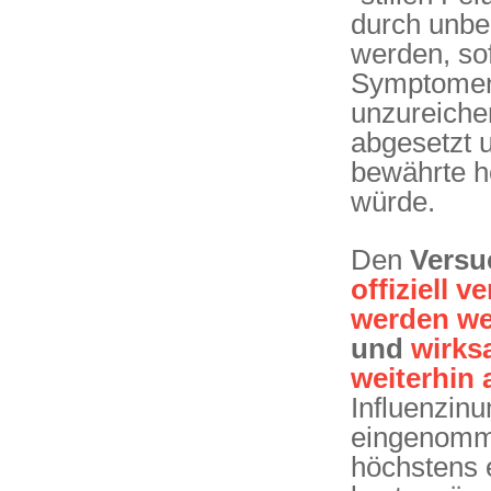
durch unbe
werden, sof
Symptomen 
unzureiche
abgesetzt 
bewährte h
würde.
Den
Versu
offiziell
werden wei
und
wirks
weiterhin
Influenzin
eingenomme
höchstens 