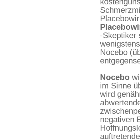
kostengüns
Schmerzmitt
Placebowir
Placebowi
-Skeptiker
wenigsten
Nocebo (üb
entgegens
Nocebo
wi
im Sinne ü
wird genähr
abwertende
zwischenpe
negativen E
Hoffnungslo
auftretend