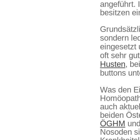
angeführt. 
besitzen e
Grundsätzl
sondern led
eingesetzt
oft sehr gu
Husten
, be
buttons unt
Was den E
Homöopathe
auch aktue
beiden Öst
ÖGHM
un
Nosoden si