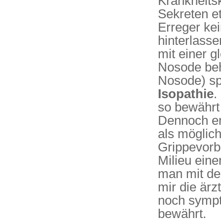
Krankheitsk
Sekreten e
Erreger ke
hinterlass
mit einer g
Nosode beha
Nosode) sp
Isopathie
.
so bewährt 
Dennoch em
als möglic
Grippevorb
Milieu eine
man mit de
mir die ärz
noch sympt
bewährt.