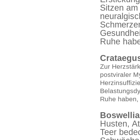
Sitzen am 
neuralgis
Schmerzen
Gesundheit
Ruhe haben
Crataegu
Zur Herzstär
postviraler M
Herzinsuffizi
Belastungsdys
Ruhe haben, 
Boswellia
Husten, At
Teer bedec