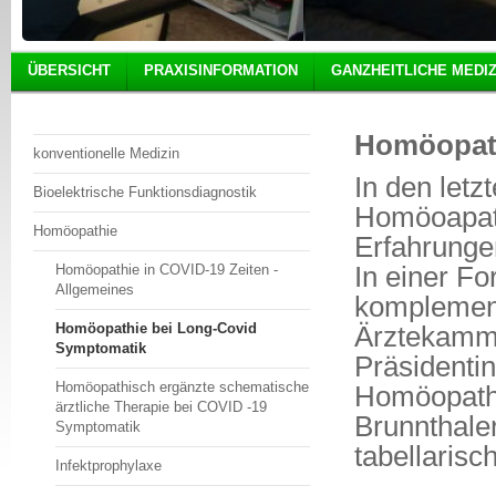
ÜBERSICHT
PRAXISINFORMATION
GANZHEITLICHE MEDIZ
Homöopath
konventionelle Medizin
In den let
Bioelektrische Funktionsdiagnostik
Homöoapath
Homöopathie
Erfahrunge
Homöopathie in COVID-19 Zeiten -
In einer Fo
Allgemeines
komplement
Homöopathie bei Long-Covid
Ärztekamme
Symptomatik
Präsidentin
Homöopathisch ergänzte schematische
Homöopath
ärztliche Therapie bei COVID -19
Brunnthaler
Symptomatik
tabellaris
Infektprophylaxe