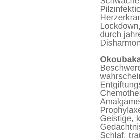
Schwäche 
Pilzinfekt
Herzerkran
Lockdown, 
durch jahr
Disharmoni
Okoubaka 
Beschwerde
wahrschein
Entgiftung
Chemothera
Amalgament
Prophylaxe
Geistige, 
Gedächtni
Schlaf, tr