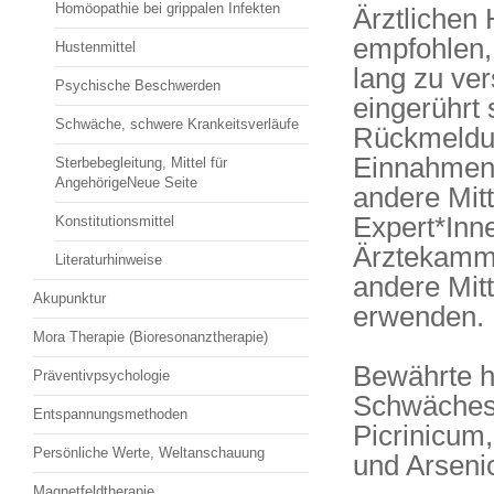
Homöopathie bei grippalen Infekten
Ärztlichen
empfohlen,
Hustenmittel
lang zu ver
Psychische Beschwerden
eingerührt
Schwäche, schwere Krankeitsverläufe
Rückmeldun
Einnahmen 
Sterbebegleitung, Mittel für
AngehörigeNeue Seite
andere Mit
Expert*Inn
Konstitutionsmittel
Ärztekamme
Literaturhinweise
andere Mitt
Akupunktur
erwenden.
Mora Therapie (Bioresonanztherapie)
Bewährte h
Präventivpsychologie
Schwäches
Entspannungsmethoden
Picrinicum
Persönliche Werte, Weltanschauung
und Arsen
Magnetfeldtherapie