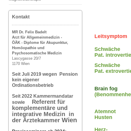
Kontakt
MR Dr. Felix Badelt
Leitsymptom
Arzt für Allgemeinmedizin -
ÖÄK - Diplome für Akupunktur,
Homöopathie und
Schwäche
Psychosomatische Medizin
Pat. introvertie
Lascygasse 20/7
1170 Wien
Schwäche
Pat. extroverti
Seit Juli 2019 wegen Pension
kein eigener
Ordinationsbetrieb
Brain fog
(Benommenhei
Seit 2022 Kammermandatar
Referent für
sowie
komplementäre und
Atemnot
integrative Medizin in
Husten
Wi
en
der Ärztekammer
Herz-