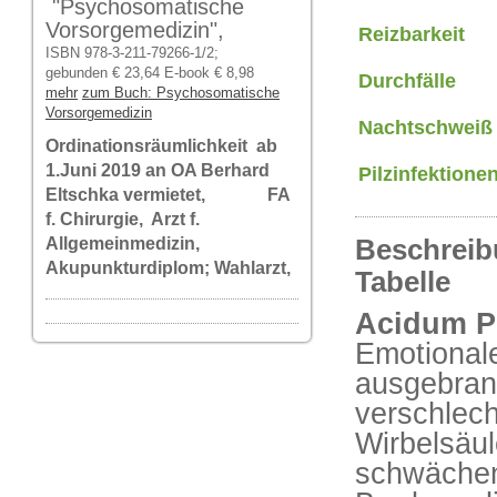
"Psychosomatische
Vorsorgemedizin",
Reizbarkeit
ISBN 978-3-211-79266-1/2;
gebunden € 23,64 E-book € 8,98
Durchfälle
mehr
zum Buch: Psychosomatische
Vorsorgemedizin
Nachtschweiß
Ordinationsräumlichkeit ab
1.Juni 2019 an OA Berhard
Pilzinfektione
Eltschka vermietet, FA
f. Chirurgie, Arzt f.
Allgemeinmedizin,
Beschreibu
Akupunkturdiplom; Wahlarzt,
Tabelle
Acidum P
Emotional
ausgebrann
verschlech
Wirbelsäul
schwächen