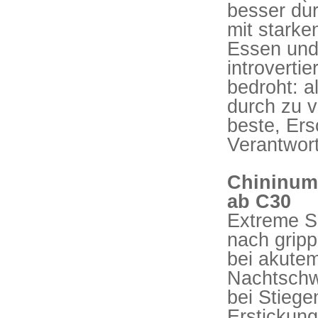
besser du
mit starke
Essen und 
introvertie
bedroht: a
durch zu v
beste, Ers
Verantwor
Chininum
ab C30
Extreme S
nach grip
bei akutem
Nachtschwe
bei Stiege
Erstickung