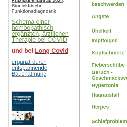
Praxisseminare ab 2024
:
beschwerden
Bioelektrische
Funktionsdiagnostik
Ängste
Schema einer
homöopathisch
Übelkeit
ergänzten, ärztlichen
Therapie bei COVID
Impffolgen
und bei
Long Covid
Kopfschmerz
ergänzt durch
Fieberschübe
entspannende
Geruch -
Bauchatmung
Geschmacksve
Hypertonie
Haarausfall
Herpes
Schlafproble