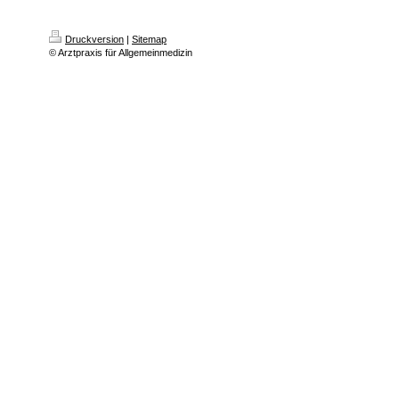
Druckversion
|
Sitemap
© Arztpraxis für Allgemeinmedizin