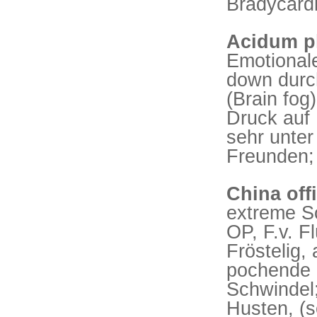
Bradycard
Acidum p
Emotional
down durc
(Brain fo
Druck auf B
sehr unter
Freunden;
China offi
extreme S
OP, F.v. Fl
Fröstelig
pochende 
Schwindel;
Husten, (