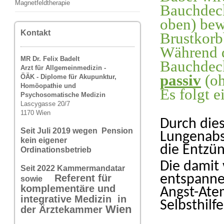
Magnetfeldtherapie
Bauchde
oben) bew
Kontakt
Brustkorb
Während 
MR Dr. Felix Badelt
Bauchdeck
Arzt für Allgemeinmedizin -
passiv
(oh
ÖÄK - Diplome für Akupunktur,
Homöopathie und
Es folgt 
Psychosomatische Medizin
Lascygasse 20/7
1170 Wien
Durch dies
Seit Juli 2019 wegen Pension
Lungenabs
kein eigener
die Entzün
Ordinationsbetrieb
Die damit 
Seit 2022 Kammermandatar
entspanne
Referent für
sowie
komplementäre und
Angst-Atem
integrative Medizin in
Selbsthilfe
Wi
en
der Ärztekammer