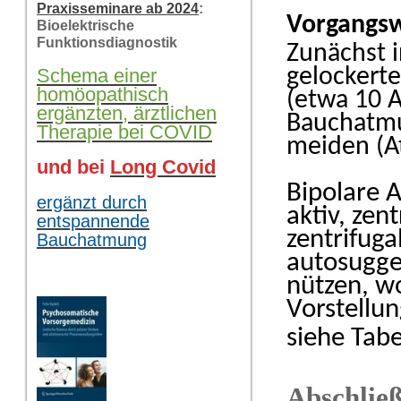
Praxisseminare ab 2024
:
Vorgangsw
Bioelektrische
Funktionsdiagnostik
Zunächst i
gelockert
Schema einer
homöopathisch
(etwa 10 
ergänzten, ärztlichen
Bauchatmu
Therapie bei COVID
meiden (A
und bei
Long Covid
Bipolare 
ergänzt durch
aktiv, zen
entspannende
zentrifuga
Bauchatmung
autosugge
nützen, w
Vorstellun
siehe Tabe
Abschließ