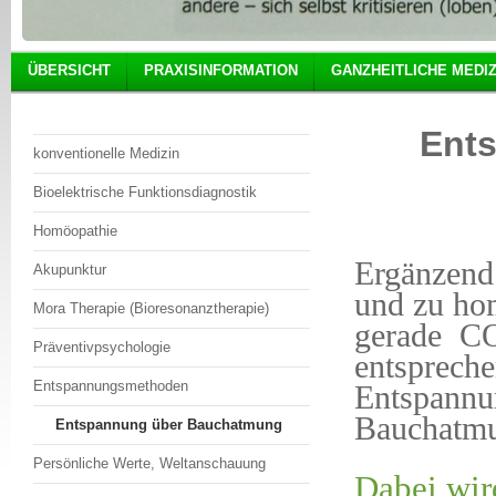
ÜBERSICHT
PRAXISINFORMATION
GANZHEITLICHE MEDIZ
Ent
konventionelle Medizin
Bioelektrische Funktionsdiagnostik
Homöopathie
Ergänzend
Akupunktur
und zu ho
Mora Therapie (Bioresonanztherapie)
gerade CO
Präventivpsychologie
entspreche
Entspannungsmethoden
Entspannu
Bauchatmu
Entspannung über Bauchatmung
Persönliche Werte, Weltanschauung
Dabei wir