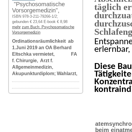
"Psychosomatische
täglich e
Vorsorgemedizin",
durchzua
ISBN 978-3-211-79266-1/2;
durchzus
gebunden € 23,64 E-book € 8,98
mehr
zum Buch: Psychosomatische
Schlafeng
Vorsorgemedizin
Entspanne
Ordinationsräumlichkeit ab
erlernbar,
1.Juni 2019 an OA Berhard
Eltschka vermietet, FA
f. Chirurgie, Arzt f.
Diese Ba
Allgemeinmedizin,
Tätigkeit
Akupunkturdiplom; Wahlarzt,
Konzentra
kontraindi
atemsynchro
beim einatm