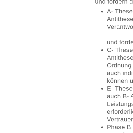
und fördern d
A- These
Anti
Verantwo
Gefühl
und förde
C- These 
Anti
Ordnung 
auch indi
können u
E -These
auch 
Leistung
erforderl
Vertraue
Phase B 