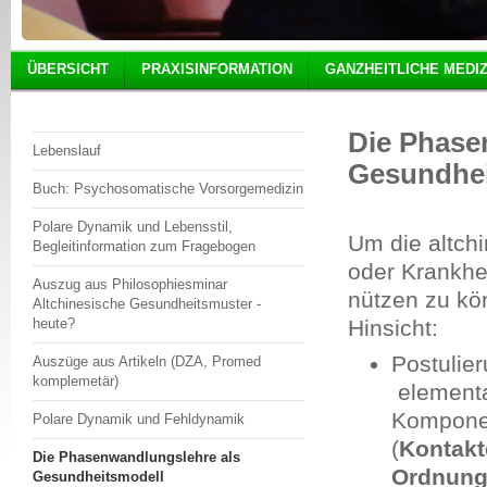
ÜBERSICHT
PRAXISINFORMATION
GANZHEITLICHE MEDIZ
Die Phase
Lebenslauf
Gesundhei
Buch: Psychosomatische Vorsorgemedizin
Polare Dynamik und Lebensstil,
Um die altch
Begleitinformation zum Fragebogen
oder Krankhe
Auszug aus Philosophiesminar
nützen zu kö
Altchinesische Gesundheitsmuster -
heute?
Hinsicht:
Postulie
Auszüge aus Artikeln (DZA, Promed
komplemetär)
elementa
Kompone
Polare Dynamik und Fehldynamik
(
Kontakt
Die Phasenwandlungslehre als
Ordnung,
Gesundheitsmodell