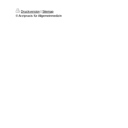
Druckversion
|
Sitemap
© Arztpraxis für Allgemeinmedizin