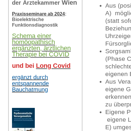
Wi
en
der Ärztekammer
Aus (pos
A) mögli
Praxisseminare ab 2024
:
Bioelektrische
(statt so
Funktionsdiagnostik
Beziehu
Schema einer
Uhrzeige
homöopathisch
Fürsorgli
ergänzten, ärztlichen
Sorgsamk
Therapie bei COVID
(Phase C)
und bei
Long Covid
schlecht
eigenen 
ergänzt durch
Aus Vera
entspannende
eigene G
Bauchatmung
erkennen 
zu überp
Eigene Po
eigene L
E) umges