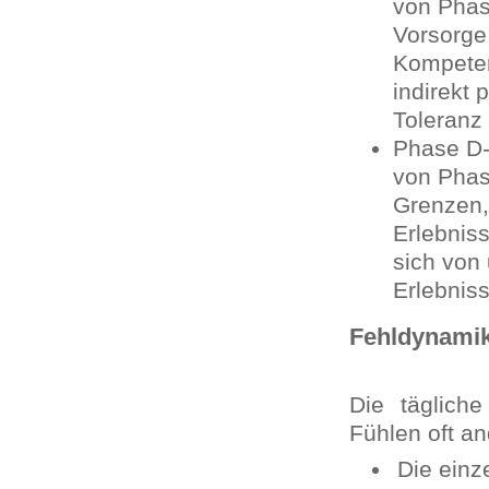
von Pha
Vorsorge
Kompeten
indirekt 
Toleranz
Phase D-
von Ph
Grenzen,
Erlebnis
sich von
Erlebnis
Fehldynami
Die täglich
Fühlen oft an
Die einz