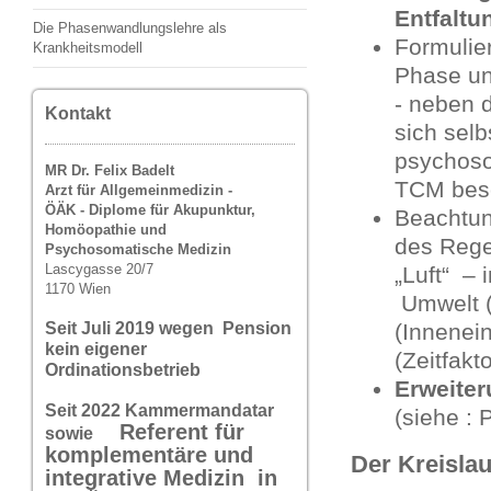
Entfaltu
Die Phasenwandlungslehre als
Formulie
Krankheitsmodell
Phase u
- neben 
Kontakt
sich selb
psychoso
MR Dr. Felix Badelt
TCM besc
Arzt für Allgemeinmedizin -
ÖÄK - Diplome für Akupunktur,
Beachtu
Homöopathie und
des Rege
Psychosomatische Medizin
Lascygasse 20/7
„Luft“ –
1170 Wien
Umwelt (
(Innenei
Seit Juli 2019 wegen Pension
kein eigener
(Zeitfakt
Ordinationsbetrieb
Erweite
Seit 2022 Kammermandatar
(siehe :
Referent für
sowie
komplementäre und
Der Kreislau
integrative Medizin in