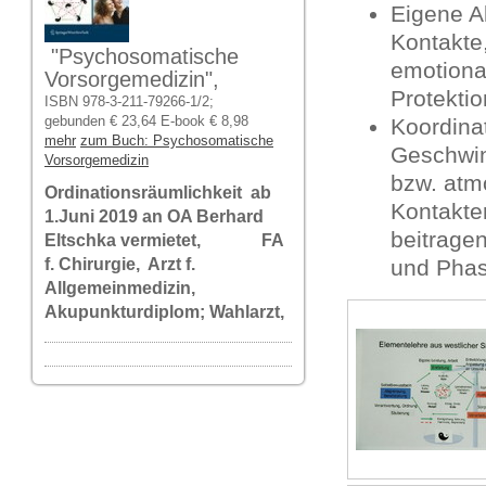
Eigene Ak
Kontakte,
"Psychosomatische
emotional
Vorsorgemedizin",
Protektio
ISBN 978-3-211-79266-1/2;
gebunden € 23,64 E-book € 8,98
Koordina
mehr
zum Buch: Psychosomatische
Geschwin
Vorsorgemedizin
bzw. atmo
Ordinationsräumlichkeit ab
Kontakte
1.Juni 2019 an OA Berhard
beitrage
Eltschka vermietet, FA
und Phas
f. Chirurgie, Arzt f.
Allgemeinmedizin,
Akupunkturdiplom; Wahlarzt,