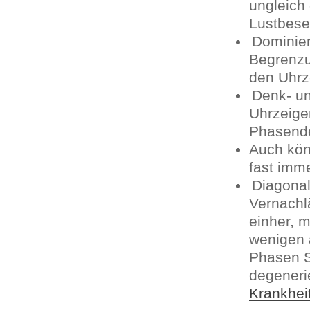
ungleich 
Lustbese
Dominie
Begrenzu
den Uhrz
Denk- un
Uhrzeige
Phasende
Auch kön
fast imm
Diagonal
Vernachl
einher, 
wenigen 
Phasen S
degeneri
Krankhei